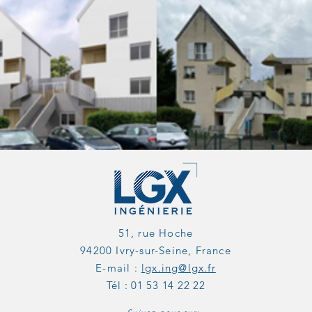
51, rue Hoche
94200 Ivry-sur-Seine, France
E-mail :
lgx.ing@lgx.fr
Tél : 01 53 14 22 22